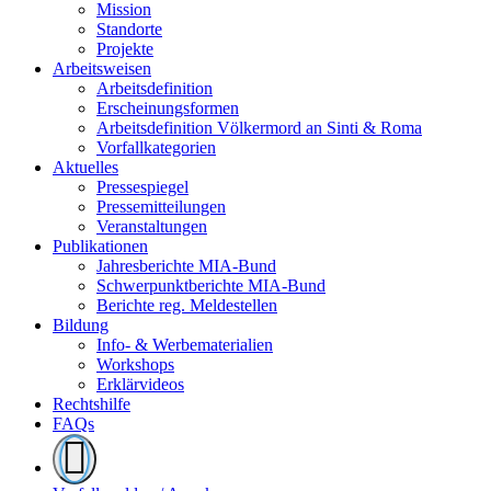
Mission
Standorte
Projekte
Arbeitsweisen
Arbeitsdefinition
Erscheinungsformen
Arbeitsdefinition Völkermord an Sinti & Roma
Vorfallkategorien
Aktuelles
Pressespiegel
Pressemitteilungen
Veranstaltungen
Publikationen
Jahresberichte MIA-Bund
Schwerpunktberichte MIA-Bund
Berichte reg. Meldestellen
Bildung
Info- & Werbematerialien
Workshops
Erklärvideos
Rechtshilfe
FAQs