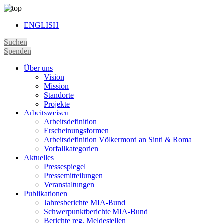
ENGLISH
Suchen
Spenden
Über uns
Vision
Mission
Standorte
Projekte
Arbeitsweisen
Arbeitsdefinition
Erscheinungsformen
Arbeitsdefinition Völkermord an Sinti & Roma
Vorfallkategorien
Aktuelles
Pressespiegel
Pressemitteilungen
Veranstaltungen
Publikationen
Jahresberichte MIA-Bund
Schwerpunktberichte MIA-Bund
Berichte reg. Meldestellen