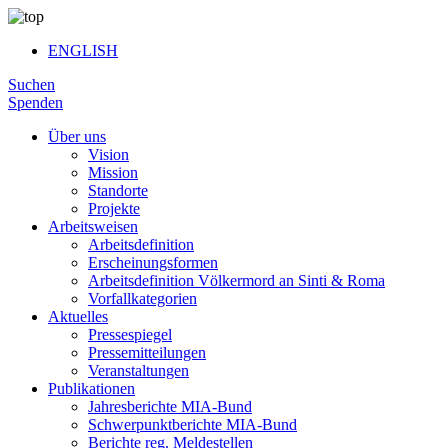
ENGLISH
Suchen
Spenden
Über uns
Vision
Mission
Standorte
Projekte
Arbeitsweisen
Arbeitsdefinition
Erscheinungsformen
Arbeitsdefinition Völkermord an Sinti & Roma
Vorfallkategorien
Aktuelles
Pressespiegel
Pressemitteilungen
Veranstaltungen
Publikationen
Jahresberichte MIA-Bund
Schwerpunktberichte MIA-Bund
Berichte reg. Meldestellen