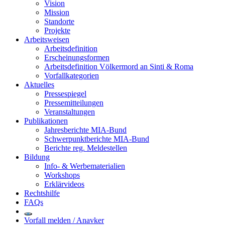
Vision
Mission
Standorte
Projekte
Arbeitsweisen
Arbeitsdefinition
Erscheinungsformen
Arbeitsdefinition Völkermord an Sinti & Roma
Vorfallkategorien
Aktuelles
Pressespiegel
Pressemitteilungen
Veranstaltungen
Publikationen
Jahresberichte MIA-Bund
Schwerpunktberichte MIA-Bund
Berichte reg. Meldestellen
Bildung
Info- & Werbematerialien
Workshops
Erklärvideos
Rechtshilfe
FAQs
Vorfall melden / Anavker