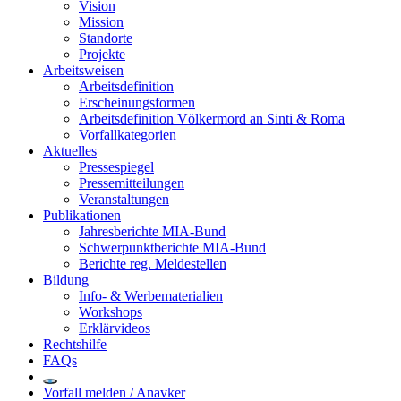
Vision
Mission
Standorte
Projekte
Arbeitsweisen
Arbeitsdefinition
Erscheinungsformen
Arbeitsdefinition Völkermord an Sinti & Roma
Vorfallkategorien
Aktuelles
Pressespiegel
Pressemitteilungen
Veranstaltungen
Publikationen
Jahresberichte MIA-Bund
Schwerpunktberichte MIA-Bund
Berichte reg. Meldestellen
Bildung
Info- & Werbematerialien
Workshops
Erklärvideos
Rechtshilfe
FAQs
Vorfall melden / Anavker