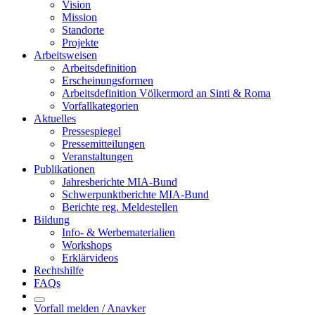
Vision
Mission
Standorte
Projekte
Arbeitsweisen
Arbeitsdefinition
Erscheinungsformen
Arbeitsdefinition Völkermord an Sinti & Roma
Vorfallkategorien
Aktuelles
Pressespiegel
Pressemitteilungen
Veranstaltungen
Publikationen
Jahresberichte MIA-Bund
Schwerpunktberichte MIA-Bund
Berichte reg. Meldestellen
Bildung
Info- & Werbematerialien
Workshops
Erklärvideos
Rechtshilfe
FAQs
Vorfall melden / Anavker