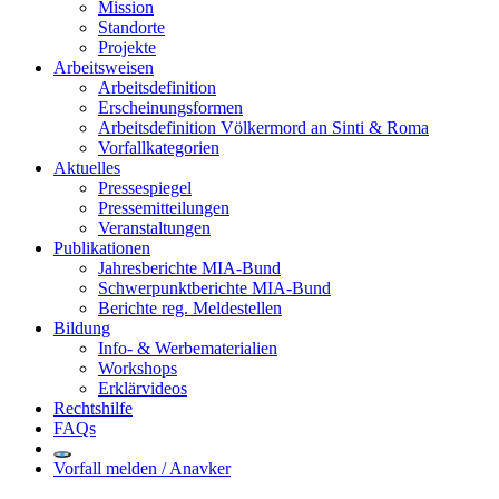
Mission
Standorte
Projekte
Arbeitsweisen
Arbeitsdefinition
Erscheinungsformen
Arbeitsdefinition Völkermord an Sinti & Roma
Vorfallkategorien
Aktuelles
Pressespiegel
Pressemitteilungen
Veranstaltungen
Publikationen
Jahresberichte MIA-Bund
Schwerpunktberichte MIA-Bund
Berichte reg. Meldestellen
Bildung
Info- & Werbematerialien
Workshops
Erklärvideos
Rechtshilfe
FAQs
Vorfall melden / Anavker