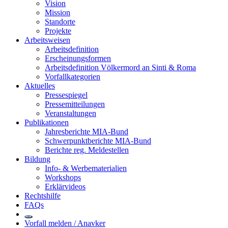
Vision
Mission
Standorte
Projekte
Arbeitsweisen
Arbeitsdefinition
Erscheinungsformen
Arbeitsdefinition Völkermord an Sinti & Roma
Vorfallkategorien
Aktuelles
Pressespiegel
Pressemitteilungen
Veranstaltungen
Publikationen
Jahresberichte MIA-Bund
Schwerpunktberichte MIA-Bund
Berichte reg. Meldestellen
Bildung
Info- & Werbematerialien
Workshops
Erklärvideos
Rechtshilfe
FAQs
Vorfall melden / Anavker